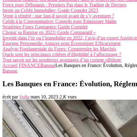
Forex pour Débutants : Premiers Pas dans le Trading de Devises
btenir un Crédit Immobilier: Guide Complet 2023
Vente à réméré : que faut-il savoir avant de s’y aventurer ?
Crédit à la Consommation: Conseils pour Emprunter Malin
Stratégies Forex Gagnantes: Guide Complet
Choisir sa Banque en 2023: Guide Comparatif »
Investir dans l’or ou l’immobilier en 2022, l’avis d’un expert Augiet-t
Épargne Personnelle: Astuces pour Économiser Efficacement
Analyse Fondamentale du Forex: Comprendre les Marchés
Quels sont les principaux critères d’éligibilité à l’affacturage ?
Tout savoir sur les nombreux avantages d’un compte offshore
Accueil
FINANCE
Banque
Les Banques en France: Évolution, Régle
Banque
Les Banques en France: Évolution, Réglem
écrit par
Sofia
mars 10, 2023
2,K
vues