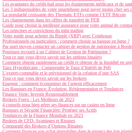
Les avantages du crédit-bail pour les équipements médicaux et de san
Les 3 indispensables de votre smartphone pour payer moins cher ses 
La popularité croissante des Thematic ETFs comme l’ETF Bitcoin
Les changements dans les offres de transfert de PER
Guide pour choisir la meilleure assurance pour votre animal de comp
Les principes et convictions du mlm trading
Votre guide pour acheter du Ripple (XRP) avec Coinhouse
Professionnels ou particuliers : comment choisir sa banque en ligne ?
Par quel moyen contacter un cabinet de gestion de patrimoine à Bord
Pourquoi recourir à un Cabinet de Gestion de Patrimoine ?
Tout ce que vous devez savoir sur les options binaires
Comment obtenir rapidement un crédit et obtenir de la liquidité en ur
Taux Hypothécaire : Comprendre le Taux d’Intérêt de Prêt
L’expert-comptable et le prévisionnel de la création d’une SAS
Tout ce que vous devez savoir sur les brokers
Epargne : comment économiser de l’argent efficacement
Les Banques en France: Évolution, Réglementation et Tendances
Finance Verte: Investir Responsablement
Brokers Forex : Les Meilleurs de 2023
4 conseils pour bien gérer ses finances sur un casino en ligne
Banques et Sécurité Financière: Protéger ses Actifs
Tendances de la Finance Mondiale en 2023
Brokers de CFD: Avantages et Risques
Comparatif des Brokers d’Options Binaires
Comment financer son achat immobilier dans le respect des lois islam