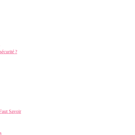
écurité ?
Faut Savoir
s