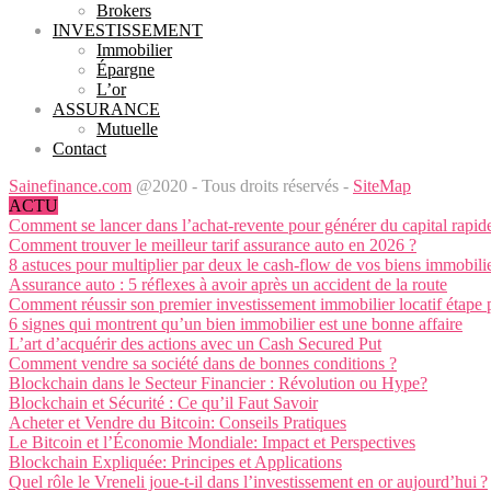
Brokers
INVESTISSEMENT
Immobilier
Épargne
L’or
ASSURANCE
Mutuelle
Contact
Sainefinance.com
@2020 - Tous droits réservés -
SiteMap
ACTU
Comment se lancer dans l’achat-revente pour générer du capital rapid
Comment trouver le meilleur tarif assurance auto en 2026 ?
8 astuces pour multiplier par deux le cash-flow de vos biens immobili
Assurance auto : 5 réflexes à avoir après un accident de la route
Comment réussir son premier investissement immobilier locatif étape 
6 signes qui montrent qu’un bien immobilier est une bonne affaire
L’art d’acquérir des actions avec un Cash Secured Put
Comment vendre sa société dans de bonnes conditions ?
Blockchain dans le Secteur Financier : Révolution ou Hype?
Blockchain et Sécurité : Ce qu’il Faut Savoir
Acheter et Vendre du Bitcoin: Conseils Pratiques
Le Bitcoin et l’Économie Mondiale: Impact et Perspectives
Blockchain Expliquée: Principes et Applications
Quel rôle le Vreneli joue-t-il dans l’investissement en or aujourd’hui ?