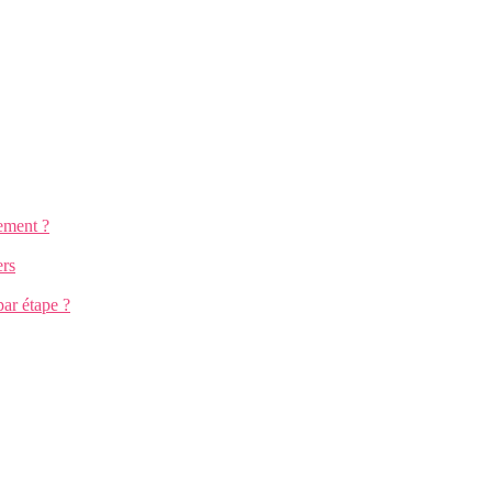
ement ?
ers
par étape ?