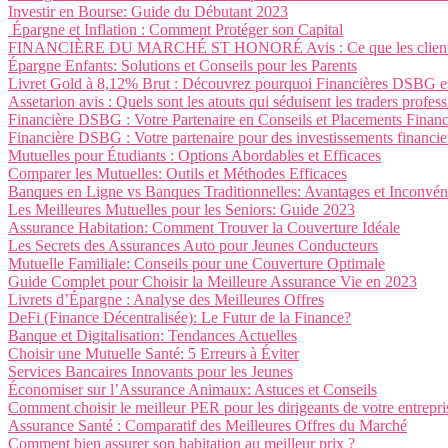
Investir en Bourse: Guide du Débutant 2023
Épargne et Inflation : Comment Protéger son Capital
FINANCIÈRE DU MARCHÉ ST HONORÉ Avis : Ce que les clients pen
Épargne Enfants: Solutions et Conseils pour les Parents
Livret Gold à 8,12% Brut : Découvrez pourquoi Financières DSBG est 
Assetarion avis : Quels sont les atouts qui séduisent les traders profes
Financière DSBG : Votre Partenaire en Conseils et Placements Financ
Financière DSBG : Votre partenaire pour des investissements financier
Mutuelles pour Étudiants : Options Abordables et Efficaces
Comparer les Mutuelles: Outils et Méthodes Efficaces
Banques en Ligne vs Banques Traditionnelles: Avantages et Inconvén
Les Meilleures Mutuelles pour les Seniors: Guide 2023
Assurance Habitation: Comment Trouver la Couverture Idéale
Les Secrets des Assurances Auto pour Jeunes Conducteurs
Mutuelle Familiale: Conseils pour une Couverture Optimale
Guide Complet pour Choisir la Meilleure Assurance Vie en 2023
Livrets d’Épargne : Analyse des Meilleures Offres
DeFi (Finance Décentralisée): Le Futur de la Finance?
Banque et Digitalisation: Tendances Actuelles
Choisir une Mutuelle Santé: 5 Erreurs à Éviter
Services Bancaires Innovants pour les Jeunes
Économiser sur l’Assurance Animaux: Astuces et Conseils
Comment choisir le meilleur PER pour les dirigeants de votre entrepri
Assurance Santé : Comparatif des Meilleures Offres du Marché
Comment bien assurer son habitation au meilleur prix ?