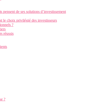
sent de ses solutions d’investissement
le choix privilégié des investisseurs
sionnels ?
iers
s réussis
ients
se ?