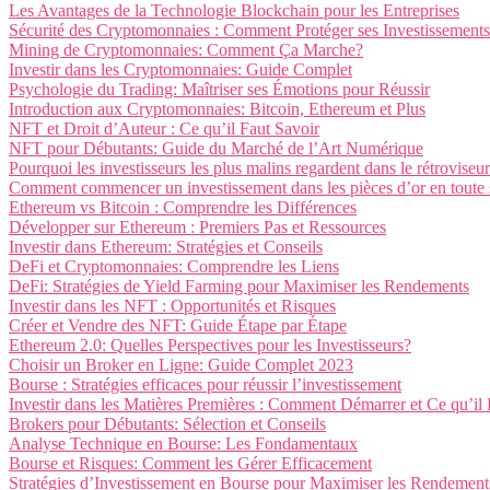
Les Avantages de la Technologie Blockchain pour les Entreprises
Sécurité des Cryptomonnaies : Comment Protéger ses Investissements
Mining de Cryptomonnaies: Comment Ça Marche?
Investir dans les Cryptomonnaies: Guide Complet
Psychologie du Trading: Maîtriser ses Émotions pour Réussir
Introduction aux Cryptomonnaies: Bitcoin, Ethereum et Plus
NFT et Droit d’Auteur : Ce qu’il Faut Savoir
NFT pour Débutants: Guide du Marché de l’Art Numérique
Pourquoi les investisseurs les plus malins regardent dans le rétroviseur
Comment commencer un investissement dans les pièces d’or en toute s
Ethereum vs Bitcoin : Comprendre les Différences
Développer sur Ethereum : Premiers Pas et Ressources
Investir dans Ethereum: Stratégies et Conseils
DeFi et Cryptomonnaies: Comprendre les Liens
DeFi: Stratégies de Yield Farming pour Maximiser les Rendements
Investir dans les NFT : Opportunités et Risques
Créer et Vendre des NFT: Guide Étape par Étape
Ethereum 2.0: Quelles Perspectives pour les Investisseurs?
Choisir un Broker en Ligne: Guide Complet 2023
Bourse : Stratégies efficaces pour réussir l’investissement
Investir dans les Matières Premières : Comment Démarrer et Ce qu’il 
Brokers pour Débutants: Sélection et Conseils
Analyse Technique en Bourse: Les Fondamentaux
Bourse et Risques: Comment les Gérer Efficacement
Stratégies d’Investissement en Bourse pour Maximiser les Rendement